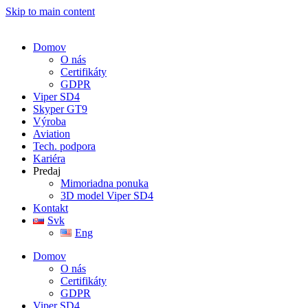
Skip to main content
Domov
O nás
Certifikáty
GDPR
Viper SD4
Skyper GT9
Výroba
Aviation
Tech. podpora
Kariéra
Predaj
Mimoriadna ponuka
3D model Viper SD4
Kontakt
Svk
Eng
Domov
O nás
Certifikáty
GDPR
Viper SD4