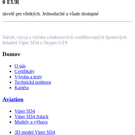
0 EUR
skvelé pre všetkých. Jednoduché a všade dostupné
Návrh, vývoj a výroba celokovových certifikovaných športových
lietadiel Viper SD4 a Skyper GT9
Domov
O nás
Certifikáty
Výroba a testy
Technická podpora
Kariéra
Aviation
Viper SD4
Viper SD4 Attack
Modely a výbava
3D model Viper SD4