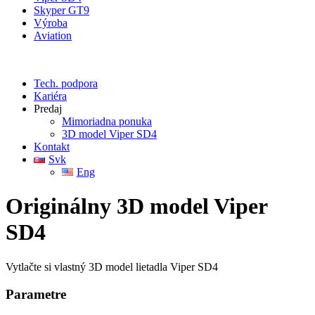
Skyper GT9
Výroba
Aviation
Tech. podpora
Kariéra
Predaj
Mimoriadna ponuka
3D model Viper SD4
Kontakt
Svk
Eng
Originálny 3D model Viper
SD4
Vytlačte si vlastný
3D model lietadla Viper SD4
Parametre